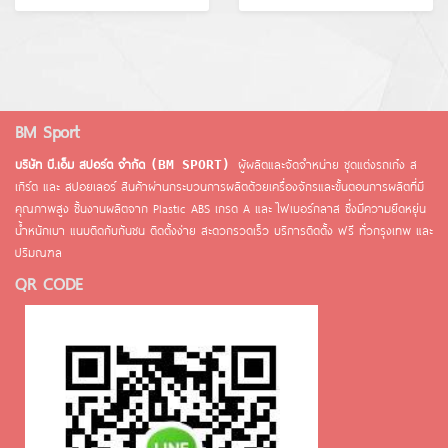
BM Sport
บริษัท บี.เอ็ม สปอร์ต จำกัด
ผู้ผลิตและจัดจำหน่าย ชุดแต่งรถเก๋ง ส
(BM SPORT)
เกิร์ต และ สปอยเลอร์ สินค้าผ่านกระบวนการผลิตด้วยเครื่องจักรและขั้นตอนการผลิตที่มี
คุณภาพสูง ชิ้นงานผลิตจาก Plastic ABS เกรด A และ ไฟเบอร์กลาส ซึ่งมีความยึดหยุ่น
น้ำหนักเบา แนบติดกับกันชน ติดตั้งง่าย สะดวกรวดเร็ว บริการติดตั้ง ฟรี ทั่วกรุงเทพ และ
ปริมณฑล
QR CODE