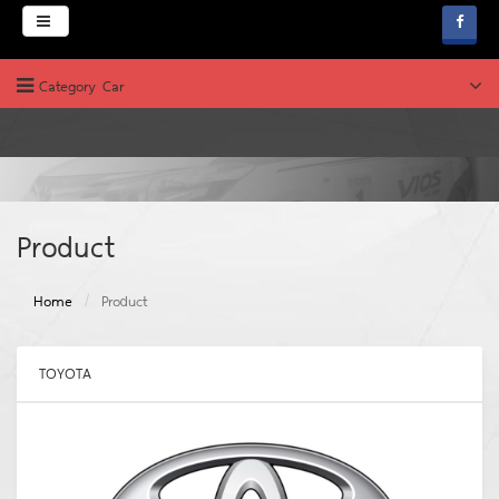
Menu
Category Car
HOME
ABOUT
PRODUCT
บริษัท ช.คาร์เพ้นท์
Product
News & Promotion
Home
Product
FAQ
WEBBOARD
TOYOTA
JOB & CAREERS
CONTACT