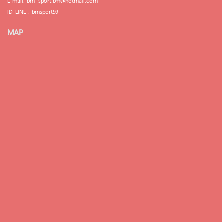
E-mail: bm_sport.bm@hotmail.com
ID LINE : bmsport99
MAP