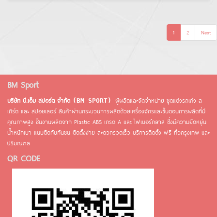
1
2
Next
BM Sport
บริษัท บี.เอ็ม สปอร์ต จำกัด
ผู้ผลิตและจัดจำหน่าย ชุดแต่งรถเก๋ง ส
(BM SPORT)
เกิร์ต และ สปอยเลอร์ สินค้าผ่านกระบวนการผลิตด้วยเครื่องจักรและขั้นตอนการผลิตที่มี
คุณภาพสูง ชิ้นงานผลิตจาก Plastic ABS เกรด A และ ไฟเบอร์กลาส ซึ่งมีความยึดหยุ่น
น้ำหนักเบา แนบติดกับกันชน ติดตั้งง่าย สะดวกรวดเร็ว บริการติดตั้ง ฟรี ทั่วกรุงเทพ และ
ปริมณฑล
QR CODE