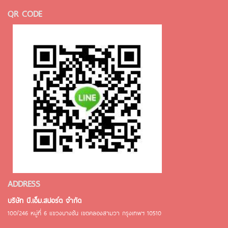
QR CODE
ADDRESS
บริษัท บี.เอ็ม.สปอร์ต จำกัด
100/246 หมู่ที่ 6 แขวงบางชัน เขตคลองสามวา กรุงเทพฯ 10510