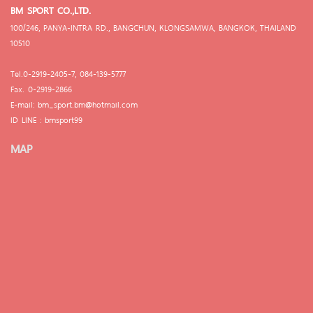
BM SPORT CO.,LTD.
100/246, PANYA-INTRA RD., BANGCHUN, KLONGSAMWA, BANGKOK, THAILAND
10510
Tel.0-2919-2405-7, 084-139-5777
Fax. 0-2919-2866
E-mail: bm_sport.bm@hotmail.com
ID LINE : bmsport99
MAP