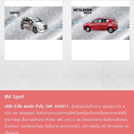
BM Sport
บริษัท บี.เอ็ม สปอร์ต จำกัด
ผู้ผลิตและจัดจำหน่าย ชุดแต่งรถเก๋ง ส
(BM SPORT)
เกิร์ต และ สปอยเลอร์ สินค้าผ่านกระบวนการผลิตด้วยเครื่องจักรและขั้นตอนการผลิตที่มี
คุณภาพสูง ชิ้นงานผลิตจาก Plastic ABS เกรด A และ ไฟเบอร์กลาส ซึ่งมีความยึดหยุ่น
น้ำหนักเบา แนบติดกับกันชน ติดตั้งง่าย สะดวกรวดเร็ว บริการติดตั้ง ฟรี ทั่วกรุงเทพ และ
ปริมณฑล