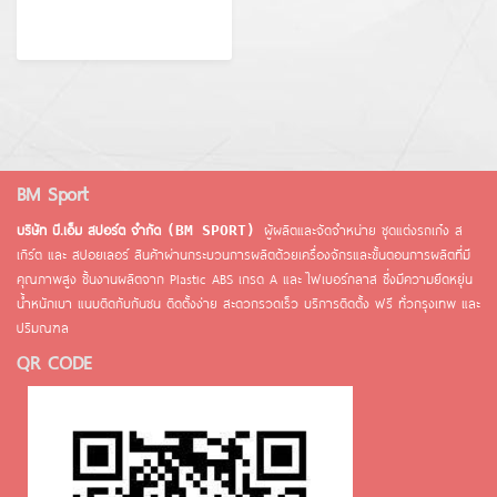
BM Sport
บริษัท บี.เอ็ม สปอร์ต จำกัด
ผู้ผลิตและจัดจำหน่าย ชุดแต่งรถเก๋ง ส
(BM SPORT)
เกิร์ต และ สปอยเลอร์ สินค้าผ่านกระบวนการผลิตด้วยเครื่องจักรและขั้นตอนการผลิตที่มี
คุณภาพสูง ชิ้นงานผลิตจาก Plastic ABS เกรด A และ ไฟเบอร์กลาส ซึ่งมีความยึดหยุ่น
น้ำหนักเบา แนบติดกับกันชน ติดตั้งง่าย สะดวกรวดเร็ว บริการติดตั้ง ฟรี ทั่วกรุงเทพ และ
ปริมณฑล
QR CODE