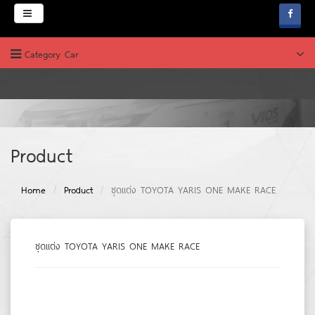
Menu
Category Car
HOME
ABOUT
PRODUCT
บริษัท ช.คาร์เพ้นท์
Product
News & Promotion
Home
Product
ชุดแต่ง TOYOTA YARIS ONE MAKE RACE
FAQ
WEBBOARD
ชุดแต่ง TOYOTA YARIS ONE MAKE RACE
JOB & CAREERS
CONTACT