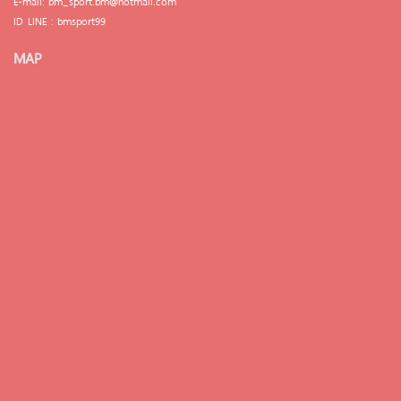
E-mail: bm_sport.bm@hotmail.com
ID LINE : bmsport99
MAP