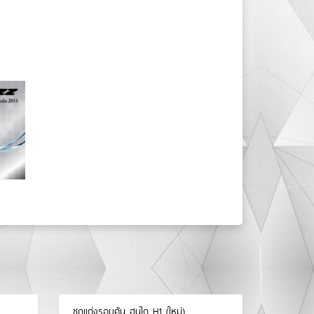
ชุดแต่งรอบคัน ฮุนได H1 (ใหม่)