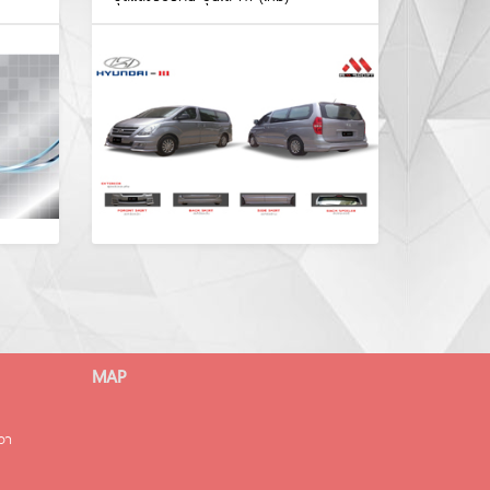
MAP
มวา